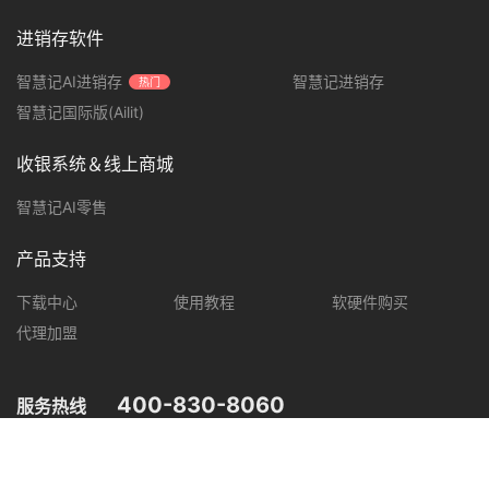
进销存软件
智慧记AI进销存
智慧记进销存
热门
智慧记国际版(Ailit)
收银系统＆线上商城
智慧记AI零售
产品支持
下载中心
使用教程
软硬件购买
代理加盟
400-830-8060
服务热线
您可在以下平台，了解智慧记最新产品动态，优惠促销等信息。