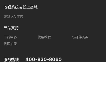
收银系统＆线上商城
智慧记AI零售
产品支持
下载中心
使用教程
软硬件购买
代理加盟
400-830-8060
服务热线
您可在以下平台，了解智慧记最新产品动态，优惠促销等信息。
微信公众号
微信视频号
抖音
小红书