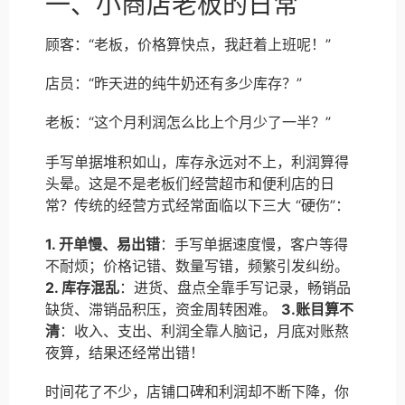
一、小商店老板的日常
顾客：“老板，价格算快点，我赶着上班呢！”
店员：“昨天进的纯牛奶还有多少库存？”
老板：“这个月利润怎么比上个月少了一半？”
手写单据堆积如山，库存永远对不上，利润算得
头晕。这是不是老板们经营超市和便利店的日
常？传统的经营方式经常面临以下三大 “硬伤”：
1. 开单慢、易出错
：手写单据速度慢，客户等得
不耐烦；价格记错、数量写错，频繁引发纠纷。
2. 库存混乱
：进货、盘点全靠手写记录，畅销品
缺货、滞销品积压，资金周转困难。
3.账目算不
清
：收入、支出、利润全靠人脑记，月底对账熬
夜算，结果还经常出错！
时间花了不少，店铺口碑和利润却不断下降，你