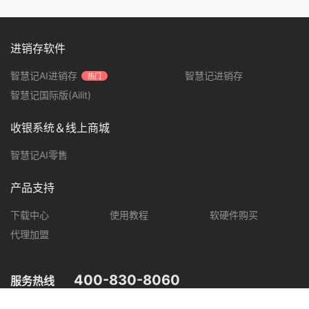
进销存软件
智慧记AI进销存
智慧记进销存
热门
智慧记国际版(Ailit)
收银系统＆线上商城
智慧记AI零售
产品支持
下载中心
使用教程
软硬件购买
代理加盟
400-830-8060
服务热线
您可在以下平台，了解智慧记最新产品动态，优惠促销等信息。