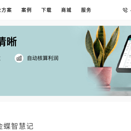
销存
汇率。
业方案
你的店铺开进手机微信里
案例
下载
商城
服务
金蝶智慧记