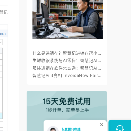
慧记
什么是进销存？智慧记进销存帮小微商户理顺开单、库存与对账
生鲜收银系统与AI零售：智慧记AI零售称重收银、库存、会员经营方案
服装进销存软件怎么选：智慧记AI批量录入、齐色齐码开单与库存管理
智慧记Ailit亮相 InvoiceNow Fair 2026，为东南亚小微商户带来“开单+电子发票”新体验
点击领取