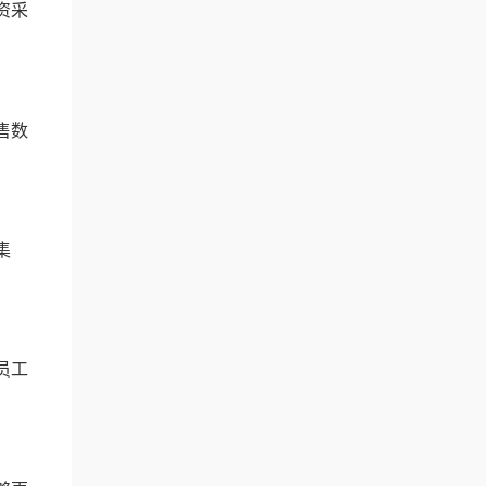
资采
售数
集
员工