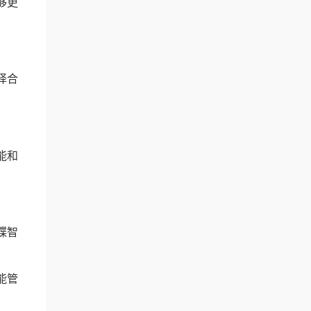
够更
择合
能和
蝶智
能管