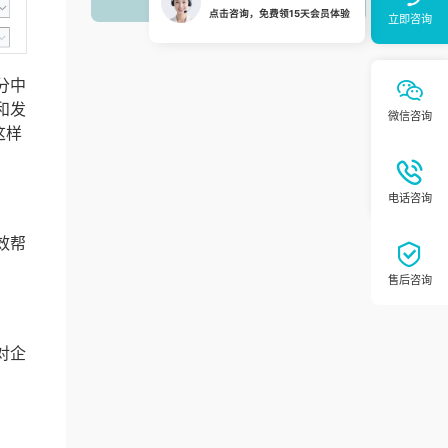
分中
和发
这样
效帮
对企
。