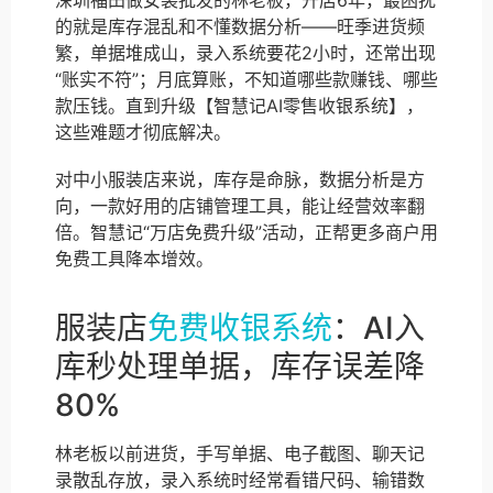
深圳福田做女装批发的林老板，开店6年，最困扰
的就是库存混乱和不懂数据分析——旺季进货频
繁，单据堆成山，录入系统要花2小时，还常出现
“账实不符”；月底算账，不知道哪些款赚钱、哪些
款压钱。直到升级【智慧记AI零售收银系统】，
这些难题才彻底解决。
对中小服装店来说，库存是命脉，数据分析是方
向，一款好用的店铺管理工具，能让经营效率翻
倍。智慧记“万店免费升级”活动，正帮更多商户用
免费工具降本增效。
服装店
免费收银系统
：AI入
库秒处理单据，库存误差降
80%
林老板以前进货，手写单据、电子截图、聊天记
录散乱存放，录入系统时经常看错尺码、输错数