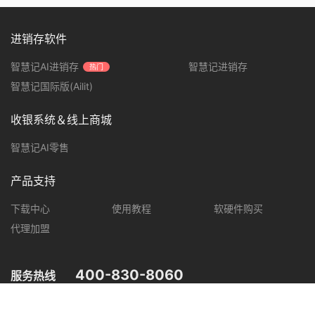
进销存软件
智慧记AI进销存
智慧记进销存
热门
智慧记国际版(Ailit)
收银系统＆线上商城
智慧记AI零售
产品支持
下载中心
使用教程
软硬件购买
代理加盟
400-830-8060
服务热线
您可在以下平台，了解智慧记最新产品动态，优惠促销等信息。