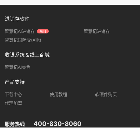
进销存软件
智慧记AI进销存
智慧记进销存
热门
智慧记国际版(Ailit)
收银系统＆线上商城
智慧记AI零售
产品支持
下载中心
使用教程
软硬件购买
代理加盟
400-830-8060
服务热线
您可在以下平台，了解智慧记最新产品动态，优惠促销等信息。