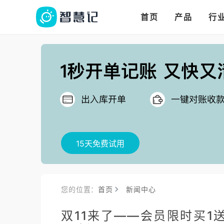
华人华商都在用的进
多语言、多币种、多
多店多仓统管，调拨更高效
首页
产品
行
把
15天免费试用
您的位置：
首页
新闻中心
双11来了——会员限时买1