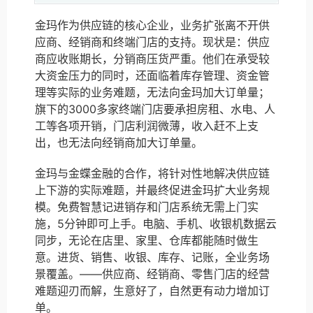
金玛作为供应链的核心企业，业务扩张离不开供
应商、经销商和终端门店的支持。现状是：供应
商应收账期长，分销商压货严重。他们在承受较
大资金压力的同时，还面临着库存管理、资金管
理等实际的业务难题，无法向金玛加大订单量；
旗下的3000多家终端门店要承担房租、水电、人
工等各项开销，门店利润微薄，收入赶不上支
出，也无法向经销商加大订单量。
金玛与金蝶金融的合作，将针对性地解决供应链
上下游的实际难题，并最终促进金玛扩大业务规
模。免费智慧记进销存和门店系统无需上门实
施，5分钟即可上手。电脑、手机、收银机数据云
同步，无论在店里、家里、仓库都能随时做生
意。进货、销售、收银、库存、记账，全业务场
景覆盖。——供应商、经销商、零售门店的经营
难题迎刃而解，生意好了，自然更有动力增加订
单。