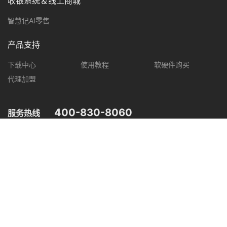
收银系统＆线上商城
智慧记AI零售
产品支持
下载中心
使用教程
软硬件购买
代理加盟
400-830-8060
服务热线
您可在以下平台，了解智慧记最新产品动态，优惠促销等信息。
微信公众号
微信视频号
抖音
小红书
粤公网安备 44030502004948号
粤ICP备18096894号
信息安全等级保护（二级）