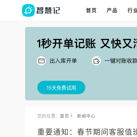
华人华商都在用的进
多语言、多币种、多
多店多仓统管，调拨更高效
首页
产品
行
把
15天免费试用
您的位置：
首页
新闻中心
重要通知：春节期间客服值