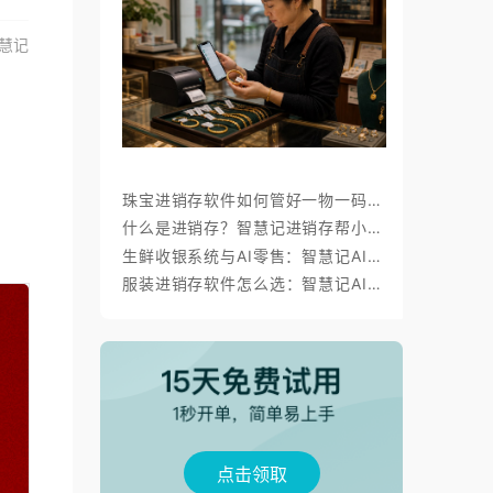
慧记
珠宝进销存软件如何管好一物一码、金价调价与标签打印？
什么是进销存？智慧记进销存帮小微商户理顺开单、库存与对账
生鲜收银系统与AI零售：智慧记AI零售称重收银、库存、会员经营方案
服装进销存软件怎么选：智慧记AI批量录入、齐色齐码开单与库存管理
点击领取