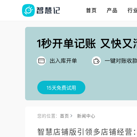
华人华商都在用的进
多语言、多币种、多
多店多仓统管，调拨更高效
首页
产品
行
把
15天免费试用
您的位置：
首页
新闻中心
智慧店铺版引领多店铺经营