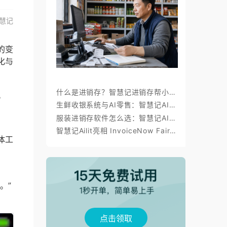
慧记
的变
化与
什么是进销存？智慧记进销存帮小微商户理顺开单、库存与对账
。
生鲜收银系统与AI零售：智慧记AI零售称重收银、库存、会员经营方案
服装进销存软件怎么选：智慧记AI批量录入、齐色齐码开单与库存管理
智慧记Ailit亮相 InvoiceNow Fair 2026，为东南亚小微商户带来“开单+电子发票”新体验
体工
。”
点击领取