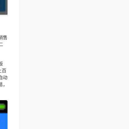
销售
二
版
上百
自动
易，