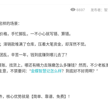
6697
发布者：智
这样的场景：
找价格，手忙脚乱，一不小心就写错、算错。
急；滞销款堆满了仓库，压着大笔资金，却浑然不觉。
一团乱，辛苦一年，钱到底赚到哪儿去了？
在算账、找货上，哪还有精力去琢磨怎么多赚钱？然而，不少老板
生意，不禁要问：“
金蝶智慧记怎么样
？到底好不好用啊？”
件，核心优势就是【简单、靠谱、免费】！