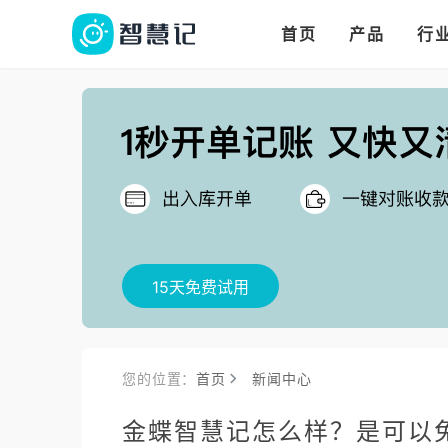
华人华商都在用的进
多语言、多币种、多
多店多仓统管，调拨更高效
首页
产品
行
把
15天免费试用
您的位置：
首页
新闻中心
金蝶智慧记怎么样？是可以