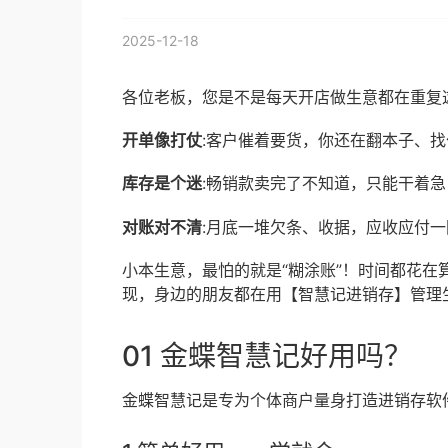
2025-12-18
各位老板，您是不是每天开店做生意都在重复
开单像打仗
:客户催着要货，你还在翻本子、
库存是个迷
:畅销款卖完了不知道，只能干着
对账对不清
:月底一堆欠条、收据，应收应付
小本生意，最怕的就是“糊涂账”！时间都花
现，身边的朋友都在用【智慧记进销存】管理
01 金蝶智慧记好用吗？
金蝶智慧记是专为个体商户量身打造进销存软