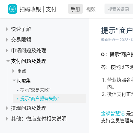
扫码收银 | 支付
手册
视频
快速了解
提示“商
不同支付通道的到账时间
交易限额
最新修改于 2023-12
【扫码收银】指引汇总
微信支付免密次数
申请问题及处理
Q：提示“商户
申请收银准备资料
微信风控申诉：请注意合法使用支付账户
重点
支付问题及处理
申请收银的地区限制
微信支付零钱额度
答：按照以下
提示“机具布放地址详细地址不符合规范”
问题集
重点
扫码收银手续费和费率
微信支付验证码
乐刷收款聚合码申请
提示“账户类型不一致”
营业执照名
提示“公众号和支付通道商家信息不一致”
问题集
收银支持的收款方式
微信支付限额：提示超出单笔/单日限额。
商户四要素鉴权失败
内。
提示“验证签名失败”
信用卡或花呗无法支付
提示“交易失败"
扫码收银的申请入口
银行卡支付限额
微信支付正
微信和支付宝实名认证
提示“结算人身份证起始日期不能为空”
提示“当前页面的URL未注册”
提示“商户报备失败”
扫码收银的简介
【重点】扫码收银限额
商户简称规范
营业执照含括号
提示“该APPID认证主体与特约商户主体不一致”
提现问题及处理
提示“审核失败”但无失败原因
金蝶智慧记
是
小微商户没有营业执照（旧）
支付提示“当前商户需补齐相关资料”
重点
其他：微店支付相关说明
支持会员管理
提示“商户号商户全称与当前商家名称不一致”
提示“商户协议”相关问题
提示“超过该商户信用卡当日收款限额”
乐刷后台密码设置
问题集
B2b支付到账时间
提示“三要素鉴权失败，建议检查...”
商户名添加省市
订单显示未收款成功