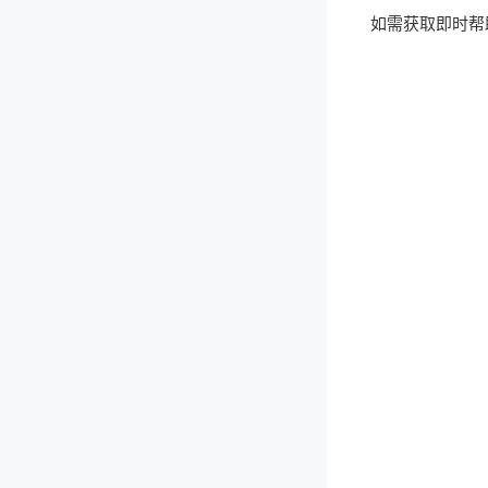
更换银行卡或对公账户
网商银行-支付宝和余利宝
小程序违规或无法支付的排查方法
营业执照模糊，或者提示“商户必传图片信息请至少提供一项”
如需获取即时帮
设置提现银行卡
银行卡未到账
云店开通B2b支付教程
收银资料修改
微店超时发货和提现异常
非企业法人结算人处理方法
关于微店采用微信支付直连的情况
没有门头照
开通微店支付
没有对公开户许可证
搜不到开户行
小票商户名请加主营
提示“手机号、姓名与银行预留信息是否一致”
商户经营场景拍摄指南