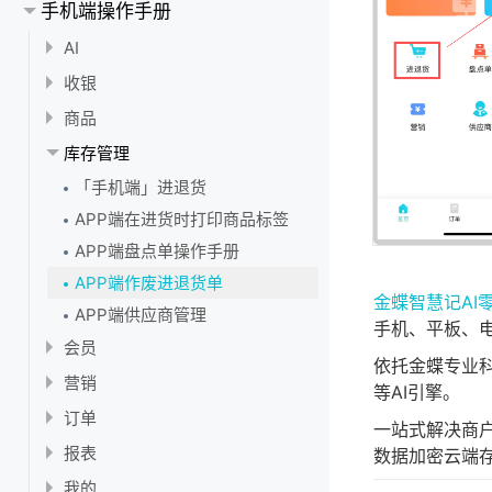
商户信息
手机端操作手册
删除和停用商品
在进货时打印商品标签
为什么导入商品失败？
「第N件折扣」使用指南
【教程】库存分析使用教程
如何扫描农药二维码自动识别商品
员工管理
打印商品标签
AI
「买X件送Y件」使用指南
【教程】账户分析使用教程
如何修改行业类型
新增/修改/删除员工
角色权限
添加商品条码
「手机端」AI 促销
收银
「买N件优惠」使用指南
商品分类管理
设置员工权限
打印设置
「手机端」AI商品折扣
APP端收银流程
商品
营销活动管理指南
「手机端」AI 数据分析
设置开单自动打印小票
收银设置
APP端新增商品
库存管理
营销与会员等级折扣优先级
「手机端」AI 海报设计
设置标签打印样式
开启并激活AI智能收银功能
副屏设置
APP端设置不同规格不同价
「手机端」进退货
「手机端」AI 推广
设置小票打印样式
设置收银默认收款方式
APP端打印商品标签
副屏设置
会员设置
APP端在进货时打印商品标签
「手机端」AI 入库
APP端启用/停用商品
APP端盘点单操作手册
通用设置
APP端删除商品
APP端作废进退货单
交接班
金蝶智慧记AI
APP端供应商管理
手机、平板、
会员
依托金蝶专业
「手机端」会员管理
营销
等AI引擎。
「手机端」会员等级
「手机端」限时折扣
订单
一站式解决商
「手机端」会员积分
「手机端」满减
APP端订单使用手册
报表
数据加密云端
「手机端」会员充值
「手机端」第N件折扣
APP端销售分析使用手册
我的