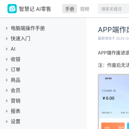
智慧记 AI零售
手册
视频
电脑端操作手册
APP端
快速入门
最新修改于 2025-09
【教程】智慧记 AI零售
AI
APP端作废进
下载和登录账号
AI 促销
收银
如何退出登录
注：作废后无
AI 商品折扣
使用指南
订单
切换商户
AI 数据分析
【教程】收银操作教程
收银台
使用指南
商品
账号注销
AI 海报设计
如何收银
常见问题
订单功能使用指南
管理订单
更换绑定的手机号和密码
使用指南
会员
AI 推广
AI称重收银
收银扫到新品条码是否可以直接新增为商品并更改商品价格？
如何收取赊账订单的尾款
常见问题
清空数据
商品使用指南
商品管理
会员管理使用指南
AI 入库
营销
收银时如何赊账
进退货使用指南
新增商品
会员等级使用指南
盘点
使用指南
报表
如何使用快捷键进行收银
商品多单位设置指南
设置不同规格不同价
会员充值使用指南
盘点使用教程
进退货
「限时折扣」使用指南
常见问题
【教程】销售分析使用教程
电子秤使用说明
设置
如何为商品设置多单位
会员积分使用指南
新增进退货
常见问题
「满减」使用指南
小票打印时会显示参与的营销活动吗？
【教程】商品分析使用教程
开钱箱使用说明