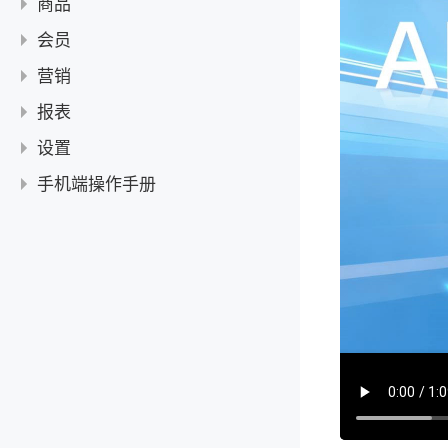
使用指南
商品
如何收银
常见问题
订单功能使用指南
管理订单
使用指南
会员
AI称重收银
收银扫到新品条码是否可以直接新增为商品并更改商品价格？
如何收取赊账订单的尾款
常见问题
商品使用指南
商品管理
会员管理使用指南
营销
收银时如何赊账
进退货使用指南
新增商品
会员等级使用指南
盘点
使用指南
报表
如何使用快捷键进行收银
商品多单位设置指南
设置不同规格不同价
会员充值使用指南
盘点使用教程
进退货
「限时折扣」使用指南
常见问题
【教程】销售分析使用教程
电子秤使用说明
设置
如何为商品设置多单位
会员积分使用指南
新增进退货
常见问题
「满减」使用指南
小票打印时会显示参与的营销活动吗？
【教程】商品分析使用教程
开钱箱使用说明
商户信息
手机端操作手册
删除和停用商品
在进货时打印商品标签
为什么导入商品失败？
「第N件折扣」使用指南
【教程】库存分析使用教程
如何扫描农药二维码自动识别商品
员工管理
打印商品标签
AI
「买X件送Y件」使用指南
【教程】账户分析使用教程
如何修改行业类型
新增/修改/删除员工
角色权限
添加商品条码
「手机端」AI 促销
收银
「买N件优惠」使用指南
商品分类管理
设置员工权限
打印设置
「手机端」AI商品折扣
APP端收银流程
商品
营销活动管理指南
「手机端」AI 数据分析
设置开单自动打印小票
收银设置
APP端新增商品
库存管理
营销与会员等级折扣优先级
「手机端」AI 海报设计
设置标签打印样式
开启并激活AI智能收银功能
副屏设置
APP端设置不同规格不同价
「手机端」进退货
会员
「手机端」AI 推广
设置小票打印样式
设置收银默认收款方式
APP端打印商品标签
副屏设置
会员设置
APP端在进货时打印商品标签
「手机端」会员管理
营销
「手机端」AI 入库
APP端启用/停用商品
APP端盘点单操作手册
通用设置
「手机端」会员等级
「手机端」限时折扣
订单
APP端删除商品
APP端作废进退货单
「手机端」会员积分
交接班
「手机端」满减
APP端订单使用手册
报表