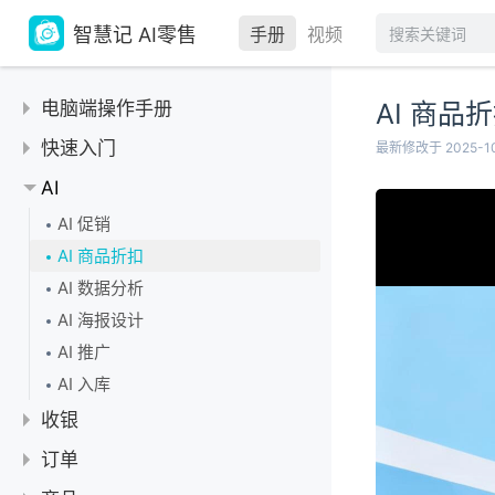
智慧记 AI零售
手册
视频
电脑端操作手册
AI 商品
快速入门
最新修改于 2025-10
【教程】智慧记 AI零售
AI
下载和登录账号
AI 促销
如何退出登录
AI 商品折扣
切换商户
AI 数据分析
账号注销
AI 海报设计
更换绑定的手机号和密码
AI 推广
清空数据
AI 入库
收银
使用指南
订单
【教程】收银操作教程
收银台