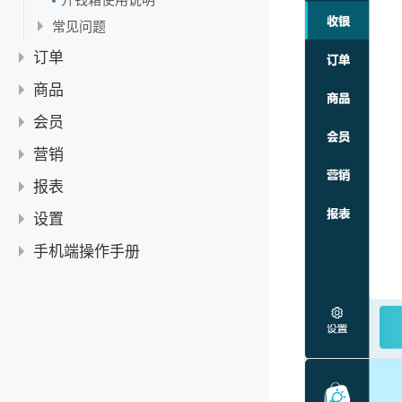
常见问题
收银扫到新品条码是否可以直接新增为商品并更改商品价格？
订单
使用指南
商品
订单功能使用指南
管理订单
使用指南
会员
如何收取赊账订单的尾款
常见问题
商品使用指南
商品管理
会员管理使用指南
营销
进退货使用指南
新增商品
会员等级使用指南
盘点
使用指南
报表
商品多单位设置指南
设置不同规格不同价
会员充值使用指南
盘点使用教程
进退货
「限时折扣」使用指南
常见问题
【教程】销售分析使用教程
设置
如何为商品设置多单位
会员积分使用指南
新增进退货
常见问题
「满减」使用指南
小票打印时会显示参与的营销活动吗？
【教程】商品分析使用教程
商户信息
手机端操作手册
删除和停用商品
在进货时打印商品标签
为什么导入商品失败？
「第N件折扣」使用指南
【教程】库存分析使用教程
如何扫描农药二维码自动识别商品
员工管理
打印商品标签
AI
「买X件送Y件」使用指南
【教程】账户分析使用教程
如何修改行业类型
新增/修改/删除员工
角色权限
添加商品条码
「手机端」AI 促销
收银
「买N件优惠」使用指南
商品分类管理
设置员工权限
打印设置
「手机端」AI商品折扣
APP端收银流程
商品
营销活动管理指南
「手机端」AI 数据分析
设置开单自动打印小票
收银设置
APP端新增商品
库存管理
营销与会员等级折扣优先级
「手机端」AI 海报设计
设置标签打印样式
开启并激活AI智能收银功能
副屏设置
APP端设置不同规格不同价
「手机端」进退货
会员