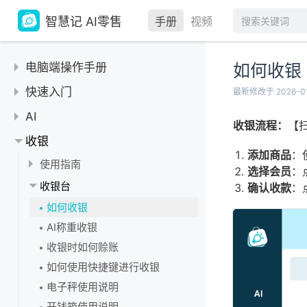
智慧记 AI零售
手册
视频
电脑端操作手册
如何收银
快速入门
最新修改于 2026-0
【教程】智慧记 AI零售
AI
收银流程：
【
下载和登录账号
AI 促销
收银
如何退出登录
添加商品
：
AI 商品折扣
使用指南
选择会员
：
切换商户
AI 数据分析
【教程】收银操作教程
收银台
确认收款
：
账号注销
AI 海报设计
如何收银
更换绑定的手机号和密码
AI 推广
AI称重收银
清空数据
AI 入库
收银时如何赊账
如何使用快捷键进行收银
电子秤使用说明
开钱箱使用说明