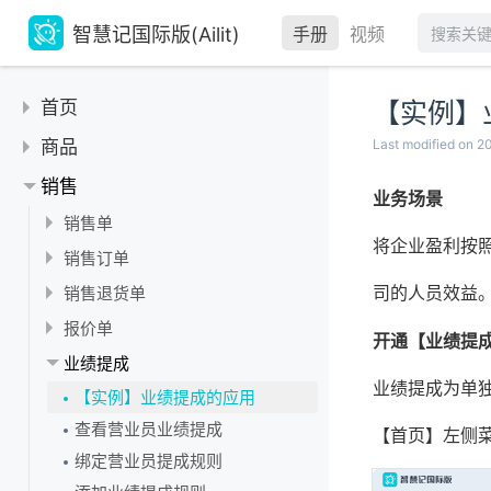
智慧记国际版(Ailit)
手册
视频
首页
【实例】
五分钟快速上手
商品
Last modified on 
一分钟内了解智慧记国际版
商品
销售
业务场景
如何开始使用Ailit
快速上传商品图片
规格管理
销售单
首页常用功能管理
将企业盈利按
如何设置打印店铺名称
如何删除规格
单位管理
如何使用AI快速开单
销售订单
快速切换门店
商品库位管理
如何创建以编辑规格
如何修改和删除商品单位
商品属性
销售单批量导入商品
修改销售订单
司的人员效益
销售退货单
密码登录
商品规格使用指南
如何导入多规格商品
商品多单位管理
如何开销售单
新增，修改和删除商品属性
价格管理
销售订单转进货预订单
批量打印销售退货单
报价单
在线客服
开通【业绩提
商品基础管理指南
如何为规格上传专属图片
新增商品单位
如何分享单据邮件给客户
销售订单操作教程
价格管理
套餐
销售退货单
打印报价单
业绩提成
更换绑定的手机号和密码
农药商品扫码出入库
如何启用商品多规格
AI开单教程
业绩提成为单
销售订单转销售单
商品套餐操作教程
常见问题
销售报价单教程
快速核对价格教程
【实例】业绩提成的应用
商品删除指南
收尾款自定义营业员
销售订单复制、作废教程
为什么主单位必须设置为最小单位？
查看营业员业绩提成
【首页】左侧
商品信息导出
自定义销售单表头
主辅单位的换算原理
绑定营业员提成规则
商品信息批量修改
打印销售单列表