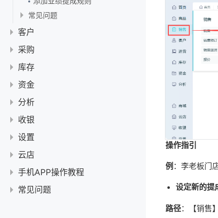
如何删除已发生业务的辅单位及换算率
添加业绩提成规则
分类删除指南
可以统计含税利润吗？
商品成本是怎么核算的？
常见问题
商品图片上传
查看单据打印次数
多单位商品如何查询库存？
销售订单跟报价单的区别
客户
进货价管理指南
在开单界面显示单位换算结果
新增商品怎么隐藏不需要显示的内容？
销售开单怎么带出上次的开单价格？
零售价与批发价管理
客户
采购
调整开单选择商品页面的表头
商品基础信息中的供应商信息有什么作用？
怎么取消保存后自动打印？
如何自定义商品列表的显示列
如何设置客户关联营业员
价格等级
销售税额设置
供应商
库存
快捷改价和批量修改商品信息的区别
如何设置开销售单时默认发货/不发货
如何调整商品编辑页面的显示内容
为什么客户累计欠款与销售单待收金额不一致？
价格等级
报价管理
快速新增和查看销售单
查找、隐藏和停用供应商
进货单
库存
资金
为什么商品导入失败？
套餐的销售利润不对
如何快捷改价
批量修改客户分类
负库存销售
新增报价
常见问题
如何导出供应商信息
进货单界面如何给新商品设置销售价
进货预定
商品成本计算逻辑
盘点单
下载导入模板时无法选择模板
账户概览
销售单无法作废或更换客户，怎么办？
分析
条码标签打印
如何导出客户信息
批量导出销售单详情
快捷改价
为什么供应商累计欠款与进货单待付金额不一致？
为什么员工看不到客户？
修改进货单
进货预订单列表操作教程
进货退货单
批次与保质期使用指南
如何修改商品初始成本价？
Excel盘点
调拨单
销售价格管理
核对账户余额明细
转账
销售统计
商品条码批量生成
收银
客户/供应商欠款调整
销售单行折扣
导入改价
新增、修改、停用、删除供应商
复制进货单
进货预订单使用教程
库存查询显示商品自定义属性
如何删除辅单位及换算率？
进货退货：新增与作废
如何进行批次盘点
单位换算结果详解
调拨单教程
组装单
普通账户操作教程
公司内部转账
收款单
商品条码添加
导出统计报表
热销分析
客户预存款调整和抵扣
开单收银台操作教程
挂单/取单教程
设置
批量导入供应商
作废进货单
库存查询教程
多单位商品输入主单位价格会自动换算辅单位的价格吗？
库存盘点
操作指引
组装单教程
拆卸单
商品如何批量导入
如何结清单据？
付款单
销售统计教程
客户关联业务员
热销分析教程
员工业绩统计
销售单抹零
新增进货单
商户信息
云店
新增/修改配方
设置商品分类/类别
拆分单教程
库存预警
收款单收款金额规则
删除和停用客户
付款单操作教程
其他收入
批量打印销售单
员工业绩统计
进货统计
例
：李老板门
进货后快捷修改销售价教程
完善商户信息
门店管理
使用指南
手机APP操作教程
商品类别管理
收款单操作教程
查找客户
库存预警教程
批次查询
复制、作废和分享销售单
其他收入教程
其他支出
进货统计教程
库存统计
进货单打印标签教程
多门店管理
仓库管理
【云店】开启线上店铺，实现24小时不打烊
我的云店
设定新的提
商品
初始库存与初始成本设置
常见问题
批量导入客户基础资料
批次设置
保质期查询
销售单整单折扣
其他收入怎么关联客户/供应商
其他支出教程
客户对账
开启进货单单行折扣教程
库存统计教程
经营利润
多仓库管理教程
员工管理
云店使用指南
如何分享/推广云店
如何修改商品
【手机端】序列号管理
销售
新增和修改客户
「手机端」更换手机号时提示“账号已存在”怎么办？
批次查询
用新商品开单
如何关闭保质期管理
路径
：【销售】
序列号查询
收支类型
设置对账单显示自定义商品属性
供应商对账
成本调整
经营利润教程
常见问题解答
停用仓库
邀请员工&设置角色权限
角色权限
如何新增商品
「手机端」新增商品