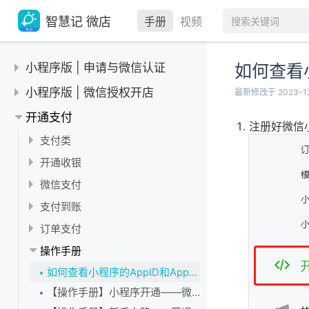
智慧记 微店
手册
视频
小程序版 | 申请与微信认证
如何查看小
微信小程序
小程序版 | 微信授权开店
最新修改于 2023-12
微信小程序主体变更
微信公众号
扫码授权
开通支付
注册好微信
工商数据返回“企业信息或法定代表人信息不一致”
使用智慧微店的话有必要注册一个公众号吗？
支付宝小程序
多个店铺使用微店小程序
审核须知
支付类
微信小程序备案
给公众号做微信认证
【干货】智慧微店支付宝小程序申请与授权指引
微信提示扫码授权成功，可以用智慧微店了吗？
微信小程序服务类目审核失败
【公告】扫码收银微信实名认证教程
开通收银
【微店小程序】如何添加小程序服务类目（可多选）？
已认证的微信公众号再增加小程序
支付宝小程序如何自动获取会员手机号？
查看小程序授权智慧微店是否成功
微信小程序审核商品失败
【支付类】会员怎么在系统里面充值
【开通收银】为什么总是搜不到银行卡开户行？
微信支付
注册申请微信小程序
小程序的邮箱和公众号的邮箱是否要一致？
支付宝小程序如何订购授权智慧微店服务？
用谁的微信扫码授权给智慧微店
微信小程序审核结果的通知提醒
【支付类】支付方式只有会员卡余额支付？
【开通收银】收银申请选择对公，还是对私账户？
微店开通B2b支付教程
支付到账
小程序开通——小程序微信认证
微信公众号跟微信小程序是同一个账号吗？
如何申请支付宝企业账户？
小程序还在审核中可以授权智慧微店吗？
扫描了小程序码但显示审核中
【支付类】微信支付100元扣多少手续费？
与微信支付核验并签约
微店B2B支付对账
订单支付
小程序开通——填写小程序信息
把小程序关联到微信公众号
如何创建支付宝小程序？
我填好小程序信息可以授权智慧微店了吗？
微店禁售商品类型
在微店里设置微信小程序的AppSecret
微信支付提现和对账
【订单支付】货到付款和赊账如何收款？
操作手册
我有小程序了，还要再注册一个微店的小程序吗？
将小程序添加到微信公众号的菜单栏上
我有小程序了，可以扫码授权智慧微店吗？
小程序的服务类目与实际商品描述不一致
微信支付授权和开通发货
【支付到账】微信支付没有到账，怎么办？
【订单支付】余额支付如何收款？
小程序的登录密码显示不对
如何查看小程序的AppID和AppSecret？
如何解除小程序授权，并重新授权给智慧记？
小程序无具体运营内容
【微信支付】开通微信支付后，随便哪个微店都可以用吗？
【支付到账】如何查询微信收银明细？
【订单支付】微信支付（在线支付）如何收款？
找回小程序登录账号和密码
【操作手册】小程序开通——微信支付
小程序开通——小程序授权微店
小程序涉及平台未允许的内容
【微信支付】微信支付的结算规则费率是0.6%