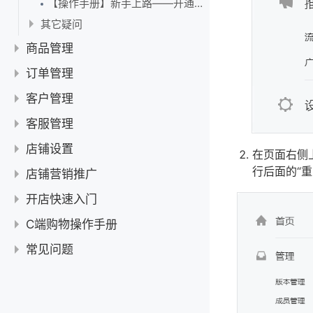
填写小程序名称、简称
【操作手册】新手上路——开通手机收银
【干货】智慧微店小程序版用不了？五步检查！
【微信支付】我已经有了商户号，还要再申请吗？
其它疑问
【微信支付】微信支付在哪里确认已开通成功？
B2b支付手续费开票
商品管理
【微信支付】个体工商户开通微信支付一定要法人吗？
注销微信支付商户号
价格设置
订单管理
查询主体已开通的所有商户号
微店商品设置显示划线价格
同步问题
订单操作
客户管理
【赠送营销】让别人帮我推广返红包，怎么设置？
设置微店客户的会员价
智慧记和微店的库存是否同步
商品编辑
微店自动收货时间
客户——基本操作
客服管理
开通收银的法人和结算人是同一人，怎么提交合照？
会员分几个等级
在智慧记修改了辅单位，微店要同步吗？
商品回收站
智慧记微店货品的商品规格最多能添加多少呢？
基本操作——订单查看、改价、发货与打印
微信会员卡
线上客服管理
智慧记里的微信支付功跟小程序的微信支付一样吗
店铺设置
设置成会员价，为什么客户登录依然是零售价？
在页面右侧上
智慧记货品图片更改后没有同步到微店
单位/规格/类别/标签管理
商品——基本操作
微信支付订单要如何退货
大客户报价
行后面的“重
配送设置
店铺营销推广
微店系统会员价和零售价的规则
微店展示货品怎么把智慧记的货品名称给改了？
商品分享
微店展示类别是固定的吗？
能否删除微店订单
会员修改
设置微店订单不满金额就加运费
常用设置
智慧记和微店价格的同步
智慧记货品名称改了，在微店没有显示出来
操作设置
开店快速入门
新增与上架
微店商品详情页怎么上传图片
能否取消、关闭微店订单
客户查询
设置微店下单满100元才可以配送
消息推送
怎么开通微店价格保护？
智慧记新增了货品后，微店怎么都看不到？
商品在微店可以单独设置单位吗？
营销功能介绍
其它疑问
微店订单打印错乱的处理方法
常见问题
C端购物操作手册
设置微店订单不包邮
门店自提
取消微店小程序的“休息中，暂停接单”提示
微店如何上架商品？
积分商城 使用指引
老用户 扣款成功但订单显示未支付的处理方法
店铺数据分析，其实没那么难
第四部分 客户管理
智慧微店操作手册合集
购买&优惠
常见问题
营销设置
更改微店的店铺名称
进店有礼&支付有礼 使用指引
关于智慧微店-在线支付的订单退款规则
打造店铺爆款不是难事
第三部分 订单管理
如何开一家简易微店
退换&售后
商品下单提示该商品暂不支持购买如何解决？
支付设置
设置顾客的下单提醒
好友瓜分 使用指引
智慧微店使用快递100自动发货
利用智慧微店+微信会员卡两大利器，门店营业额翻两番！
第二部分 商品管理
查询微店录入信息改动记录
如何申请退货？
【新手问答】智慧微店数据跟智慧记打通了吗？
商品设置
如何删除智慧微店
优惠券 使用指引
用微信公众号+智慧微店引爆好生意！
第一部分 登录与设置
营业员进入微店
智慧微店客户案例