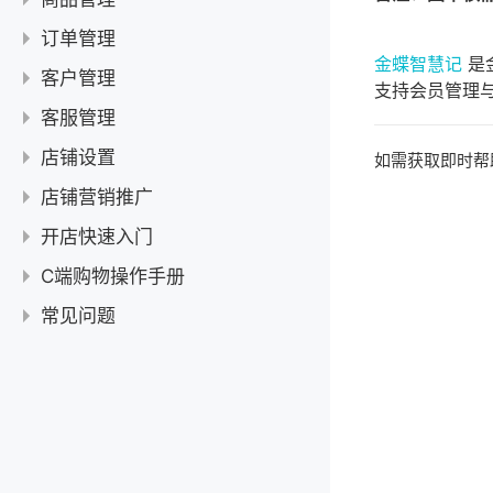
填写小程序名称、简称
微信提示扫码授权成功，可以用智慧微店了吗？
微信小程序服务类目审核失败
【公告】扫码收银微信实名认证教程
开通收银
价格设置
订单管理
查看小程序授权智慧微店是否成功
微信小程序审核商品失败
【支付类】会员怎么在系统里面充值
金蝶智慧记
是
【开通收银】为什么总是搜不到银行卡开户行？
微信支付
微店商品设置显示划线价格
同步问题
订单操作
客户管理
用谁的微信扫码授权给智慧微店
微信小程序审核结果的通知提醒
支持会员管理
【支付类】支付方式只有会员卡余额支付？
【开通收银】收银申请选择对公，还是对私账户？
微店开通B2b支付教程
支付到账
设置微店客户的会员价
智慧记和微店的库存是否同步
商品编辑
微店自动收货时间
客户——基本操作
客服管理
小程序还在审核中可以授权智慧微店吗？
扫描了小程序码但显示审核中
【支付类】微信支付100元扣多少手续费？
与微信支付核验并签约
会员分几个等级
微店B2B支付对账
订单支付
在智慧记修改了辅单位，微店要同步吗？
商品回收站
智慧记微店货品的商品规格最多能添加多少呢？
基本操作——订单查看、改价、发货与打印
微信会员卡
我填好小程序信息可以授权智慧微店了吗？
线上客服管理
微店禁售商品类型
店铺设置
如需获取即时帮
在微店里设置微信小程序的AppSecret
设置成会员价，为什么客户登录依然是零售价？
微信支付提现和对账
智慧记货品图片更改后没有同步到微店
【订单支付】货到付款和赊账如何收款？
单位/规格/类别/标签管理
操作手册
商品——基本操作
微信支付订单要如何退货
大客户报价
我有小程序了，可以扫码授权智慧微店吗？
小程序的服务类目与实际商品描述不一致
配送设置
店铺营销推广
微信支付授权和开通发货
微店系统会员价和零售价的规则
【支付到账】微信支付没有到账，怎么办？
微店展示货品怎么把智慧记的货品名称给改了？
【订单支付】余额支付如何收款？
商品分享
微店展示类别是固定的吗？
能否删除微店订单
如何查看小程序的AppID和AppSecret？
其它疑问
会员修改
如何解除小程序授权，并重新授权给智慧记？
小程序无具体运营内容
【微信支付】开通微信支付后，随便哪个微店都可以用吗？
设置微店订单不满金额就加运费
常用设置
智慧记和微店价格的同步
【支付到账】如何查询微信收银明细？
智慧记货品名称改了，在微店没有显示出来
操作设置
【订单支付】微信支付（在线支付）如何收款？
开店快速入门
新增与上架
微店商品详情页怎么上传图片
能否取消、关闭微店订单
【操作手册】小程序开通——微信支付
客户查询
B2b支付手续费开票
小程序开通——小程序授权微店
小程序涉及平台未允许的内容
【微信支付】微信支付的结算规则费率是0.6%
设置微店下单满100元才可以配送
消息推送
怎么开通微店价格保护？
智慧记新增了货品后，微店怎么都看不到？
商品在微店可以单独设置单位吗？
营销功能介绍
其它疑问
微店订单打印错乱的处理方法
【操作手册】新手上路——开通手机收银
常见问题
注销微信支付商户号
C端购物操作手册
【干货】智慧微店小程序版用不了？五步检查！
【微信支付】我已经有了商户号，还要再申请吗？
设置微店订单不包邮
门店自提
取消微店小程序的“休息中，暂停接单”提示
微店如何上架商品？
积分商城 使用指引
老用户 扣款成功但订单显示未支付的处理方法
店铺数据分析，其实没那么难
查询主体已开通的所有商户号
第四部分 客户管理
智慧微店操作手册合集
购买&优惠
常见问题
【微信支付】微信支付在哪里确认已开通成功？
营销设置
更改微店的店铺名称
进店有礼&支付有礼 使用指引
关于智慧微店-在线支付的订单退款规则
打造店铺爆款不是难事
【赠送营销】让别人帮我推广返红包，怎么设置？
第三部分 订单管理
如何开一家简易微店
退换&售后
商品下单提示该商品暂不支持购买如何解决？
【微信支付】个体工商户开通微信支付一定要法人吗？
支付设置
设置顾客的下单提醒
好友瓜分 使用指引
智慧微店使用快递100自动发货
利用智慧微店+微信会员卡两大利器，门店营业额翻两番！
开通收银的法人和结算人是同一人，怎么提交合照？
第二部分 商品管理
查询微店录入信息改动记录
如何申请退货？
【新手问答】智慧微店数据跟智慧记打通了吗？
商品设置
如何删除智慧微店
优惠券 使用指引
用微信公众号+智慧微店引爆好生意！
智慧记里的微信支付功跟小程序的微信支付一样吗
第一部分 登录与设置
营业员进入微店
智慧微店客户案例
店铺——基本设置
智慧微店【小程序直播功能】操作教程
门店获客杀手锏，教您打造高人气好店
什么是智慧微店？
用微信会员卡支付微店订单
智慧微店的定义
微信会员卡使用教程
推广微店的实用方法
查找进入商家的微店
开通“附近的小程序”