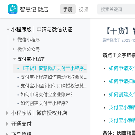
智慧记 微店
手册
视频
小程序版 | 申请与微信认证
【干货】
微信小程序
最新修改于 2023-1
微信小程序主体变更
微信公众号
请点击文字链
工商数据返回“企业信息或法定代表人信息不一致”
使用智慧微店的话有必要注册一个公众号吗？
支付宝小程序
微信小程序备案
给公众号做微信认证
如何申请支
【干货】智慧微店支付宝小程序申请与授权指引
【微店小程序】如何添加小程序服务类目（可多选）？
已认证的微信公众号再增加小程序
支付宝小程序如何自动获取会员手机号？
如何申请扫
注册申请微信小程序
小程序的邮箱和公众号的邮箱是否要一致？
支付宝小程序如何订购授权智慧微店服务？
小程序开通——小程序微信认证
微信公众号跟微信小程序是同一个账号吗？
如何创建支
如何申请支付宝企业账户？
小程序开通——填写小程序信息
把小程序关联到微信公众号
如何创建支付宝小程序？
支付宝小程
我有小程序了，还要再注册一个微店的小程序吗？
将小程序添加到微信公众号的菜单栏上
小程序版 | 微信授权开店
小程序的登录密码显示不对
支付宝小程
扫码授权
开通支付
找回小程序登录账号和密码
多个店铺使用微店小程序
审核须知
备注：因审核
支付类
商品管理