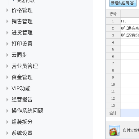
快速付款
智慧记账号注销
货品涨价调整
添加货品备注、供应商名称
快速收款、充值
切换店铺
价格管理
商品录入了相似的名字要怎么删除一个呢？
零售价和批发价及使用
客户积分兑换
更换老板手机号码
两个设备同时编辑相同商品，如何保存商品资料呢？
新增、修改大客户报价
销售管理
自定义销售价格及使用
客户查找教程
营业员登录后看不到现在的店铺
智慧记如何进行货品成本核算？
删除大客户报价
销售单
进货管理
进货价及使用
启用客户/供应商双身份
开通会员数据不同步
查询货品进销记录
设置价格等级
销售单：新增、修改
收款单
查找货品、隐藏零库存
系统预设的零售客户、批发客户是什么？
进货单
打印设置
清空全部数据
货品销售价批量上浮，怎么调？
批量导入大客户报价
退换处理：销售退货
智慧记货品智能录入教程
收款单：新增、修改
销售订单
如何删除或停用客户/供应商？
新增、修改进货单
付款单
完整使用指南
智慧记店铺数据结转
云同步
两个设备编辑了同一个商品，会怎样？
批量修改、删除大客户报价
销售单批量打印
自动回填货品价格
按单收款
如何抹零？
销售订单：新增、修改
常见问题
删除进货单
新增、修改付款单
进货订单
【教程】智慧记打印模板使用教程
打印纸张设置
提示“货品代码已经存在”，怎么处理？
关于云同步常见问题
开单价格不是大客户价
营业员管理
销售单查找教程
收款单简介
客户总应收款和抹零
销售订单定金抵扣应收款
采购退货处理
什么是单价带出规则？
批量导出付款单
新增、修改进货订单
常见问题
为什么软件里多出很多不是自己的货品？
打印设置：WIN7设置纸张大小
手机已远程打印销售单，电脑仍找不到单据怎么办
打印内容设置
邀请营业员
资金管理
销售单怎么设置导出PDF
按单收款如何输入抹零
销售订单转为销售单
导入进货单
单据编号规则
进货订单转为进货单
智慧记如何删除已经发生业务的货品或者停用货品？
打印设置：WIN10设置纸张大小
调整打印字体大小或样式
备份打印模板
删除营业员
销售单怎么启用单行折扣
调整结算账户默认排序
VIP功能
做了销售订单为什么库存没有减少
批量导出进货单
开单搜不到货品，怎么办？
删除进货订单
winXP设置纸张大小【打印】
批量调整打印字体大小
如何备份打印模板到新电脑
手机远程打印
营业员：权限设置
销售退货要如何操作
资金流水：记收入、记支出和收支项目
销售订单导出
查看单据付款记录
智慧记如何设置消费后自动赠送积分？
如何增购营业员
经营报告
得力打印机设置纸张
打印模板添加图片
备份打印模板文件夹Notefiles
营业员：客户归属
智慧记手机端远程电脑打印
常见问题
历史单据在哪里查看
结算账户：删除
销售订单导入
报错“database or disk is full”
【VIP功能】一览表
业务成本：货品成本核算（汇总）
操作系统问题
打印模板删除页脚
替换打印模板文件夹Notefiles
营业员：销售统计
销售订单跟销售单的区别
无法打印：提示“文件另存为”怎么处理？
结算账户：新增、修改
为什么智慧记在鸿蒙系统无法同步？
客户欠款核查教程
设置页眉页脚
打开软件提示KDPdfExport Load en Res Dll error 的处理方法
营业员显示会员到期怎么处理
组装拆分
销售单导出
打印多出一张空白纸怎么处理？
分享保存单据图片
货品库存数量和库存统计报告不一致如何处理
打印销售单上添加单行折扣
打开智慧记显示端口5166被占用如何解决？
营业员怎么能查看进货价
销售单导入
无法打印：提示“打印机设置错误，已恢复为系统默认”怎么处理？
智慧微店＆智慧门店如何与智慧记进销存组合使用？
系统设置
销售单如何分享到微信？
利润统计报告销售单统计重复，怎么处理
打印模板添加表格内容
软件界面无法缩小怎么办？