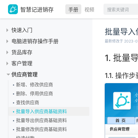
智慧记进销存
手册
视频
快速入门
批量导入
下载安装-电脑和手机APP
电脑进销存操作手册
最新修改于 2023-0
联系我们
货品库存
批量
账号和密码
货品
客户管理
新增店铺
货品库存功能简介
类别管理
新增、修改客户
供应商管理
操作步
退出和切换账号
新增、修改货品
新增、修改货品类别
删除、停用客户
单位管理
新增、修改供应商
如何在手机上退出登录？
删除、停用货品
删除货品类别
查询客户信息
货品主单位添加、修改
盘点单
删除、停用供应商
设置首页常用功能
批量导入货品基础资料
移动货品至指定类别
客户类别分类
删除货品主单位
盘点单调整库存数量
库存预警
查找供应商
如何增购营业员数
批量导出货品基础资料
批量导入客户基础资料
添加辅单位及换算率、修改
批量导入供应商基础资料
如何增购门店数？
设置最高、最低库存
常见问题
批量修改货品基础资料
批量导出客户基础资料
删除辅单位及换算率
批量导出供应商基础资料
如何购买黄金会员？
库存预警提示
如何启用货品？
添加货品代码
批量修改客户基础资料
主、辅单位及换算原理
批量修改供应商基础资料
如何购买白银会员
库存预警报告
销售成本低于进货价
添加货品图片
客户归属和批量设定归属