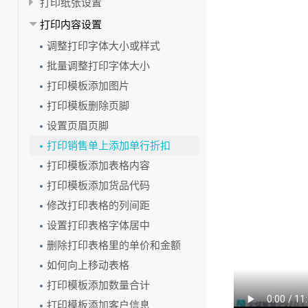
快速付款
智慧记账号注销
【教程】智慧记打印模板使用教程
打印纸张设置
货品涨价调整
开单价格不是大客户价
销售单查找教程
添加货品备注、供应商名称
收款单简介
快速收款、充值
销售订单定金抵扣应收款
采购退货处理
什么是单价带出规则？
批量导出付款单
切换店铺
新增、修改进货订单
常见问题
商品录入了相似的名字要怎么删除一个呢？
打印设置：WIN7设置纸张大小
打印内容设置
销售单怎么设置导出PDF
零售价和批发价及使用
按单收款如何输入抹零
客户积分兑换
销售订单转为销售单
导入进货单
单据编号规则
更换老板手机号码
进货订单转为进货单
两个设备同时编辑相同商品，如何保存商品资料呢？
打印设置：WIN10设置纸张大小
调整打印字体大小或样式
销售单怎么启用单行折扣
自定义销售价格及使用
客户查找教程
做了销售订单为什么库存没有减少
批量导出进货单
开单搜不到货品，怎么办？
营业员登录后看不到现在的店铺
删除进货订单
智慧记如何进行货品成本核算？
winXP设置纸张大小【打印】
批量调整打印字体大小
销售退货要如何操作
进货价及使用
启用客户/供应商双身份
销售订单导出
查看单据付款记录
智慧记如何设置消费后自动赠送积分？
开通会员数据不同步
查询货品进销记录
得力打印机设置纸张
打印模板添加图片
历史单据在哪里查看
查找货品、隐藏零库存
系统预设的零售客户、批发客户是什么？
销售订单导入
报错“database or disk is full”
清空全部数据
货品销售价批量上浮，怎么调？
打印模板删除页脚
销售订单跟销售单的区别
智慧记货品智能录入教程
如何删除或停用客户/供应商？
为什么智慧记在鸿蒙系统无法同步？
智慧记店铺数据结转
两个设备编辑了同一个商品，会怎样？
设置页眉页脚
销售单导出
自动回填货品价格
如何抹零？
分享保存单据图片
提示“货品代码已经存在”，怎么处理？
打印销售单上添加单行折扣
销售单导入
客户总应收款和抹零
销售单如何分享到微信？
为什么软件里多出很多不是自己的货品？
打印模板添加表格内容
销售退货和销售换货处理
专款专用
智慧记如何删除已经发生业务的货品或者停用货品？
打印模板添加货品代码
销售单上怎么添加运费？
【赠品】搭赠货品如何体现？
修改打印表格的列间距
win10调整软件字体大小
设置打印表格字体居中
销售订单如何影响库存？
删除打印表格里的单价和金额
提示“销售价低于进货价”，如何处理
如何向上移动表格
不自动记录上次开单价格，怎么处理
打印模板添加数量合计
怎么设置扫码后直接跳到下一行
打印模板添加客户信息