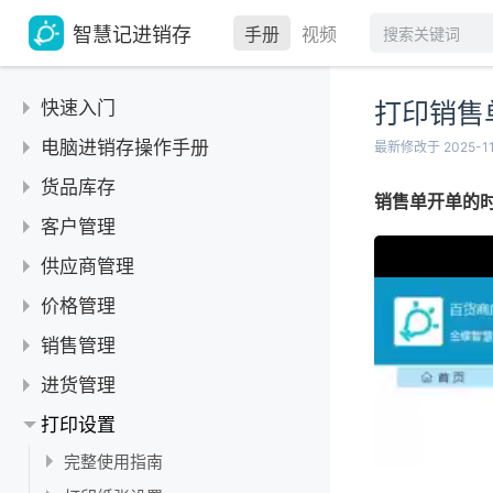
智慧记进销存
手册
视频
快速入门
打印销售
下载安装-电脑和手机APP
电脑进销存操作手册
最新修改于 2025-11
联系我们
货品库存
销售单开单的
账号和密码
货品
客户管理
新增店铺
货品库存功能简介
类别管理
新增、修改客户
供应商管理
退出和切换账号
新增、修改货品
新增、修改货品类别
删除、停用客户
单位管理
新增、修改供应商
如何在手机上退出登录？
价格管理
删除、停用货品
删除货品类别
查询客户信息
货品主单位添加、修改
盘点单
删除、停用供应商
设置首页常用功能
新增、修改大客户报价
销售管理
批量导入货品基础资料
移动货品至指定类别
客户类别分类
删除货品主单位
盘点单调整库存数量
库存预警
查找供应商
如何增购营业员数
删除大客户报价
销售单
进货管理
批量导出货品基础资料
批量导入客户基础资料
添加辅单位及换算率、修改
批量导入供应商基础资料
如何增购门店数？
设置最高、最低库存
常见问题
设置价格等级
销售单：新增、修改
收款单
批量修改货品基础资料
批量导出客户基础资料
进货单
打印设置
删除辅单位及换算率
批量导出供应商基础资料
如何购买黄金会员？
库存预警提示
如何启用货品？
批量导入大客户报价
退换处理：销售退货
添加货品代码
收款单：新增、修改
销售订单
批量修改客户基础资料
主、辅单位及换算原理
新增、修改进货单
付款单
批量修改供应商基础资料
完整使用指南
如何购买白银会员
库存预警报告
销售成本低于进货价
批量修改、删除大客户报价
销售单批量打印
添加货品图片
按单收款
客户归属和批量设定归属
销售订单：新增、修改
常见问题
删除进货单
新增、修改付款单
进货订单