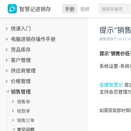
智慧记进销存
手册
视频
快速入门
提示“销
下载安装-电脑和手机APP
电脑进销存操作手册
最新修改于 2023-0
联系我们
货品库存
提示“销售价低
账号和密码
货品
客户管理
新增店铺
系统设置-系
货品库存功能简介
类别管理
新增、修改客户
供应商管理
退出和切换账号
新增、修改货品
新增、修改货品类别
删除、停用客户
单位管理
新增、修改供应商
如何在手机上退出登录？
价格管理
金蝶智慧记
是
删除、停用货品
删除货品类别
查询客户信息
货品主单位添加、修改
盘点单
删除、停用供应商
设置首页常用功能
新增、修改大客户报价
销售管理
支持会员管理
批量导入货品基础资料
移动货品至指定类别
客户类别分类
删除货品主单位
盘点单调整库存数量
库存预警
查找供应商
如何增购营业员数
删除大客户报价
销售单
批量导出货品基础资料
批量导入客户基础资料
添加辅单位及换算率、修改
批量导入供应商基础资料
如何增购门店数？
设置最高、最低库存
常见问题
设置价格等级
如需获取即时帮
销售单：新增、修改
收款单
批量修改货品基础资料
批量导出客户基础资料
删除辅单位及换算率
批量导出供应商基础资料
如何购买黄金会员？
库存预警提示
如何启用货品？
批量导入大客户报价
退换处理：销售退货
添加货品代码
收款单：新增、修改
销售订单
批量修改客户基础资料
主、辅单位及换算原理
批量修改供应商基础资料
如何购买白银会员
库存预警报告
销售成本低于进货价
批量修改、删除大客户报价
销售单批量打印
添加货品图片
按单收款
客户归属和批量设定归属
销售订单：新增、修改
常见问题