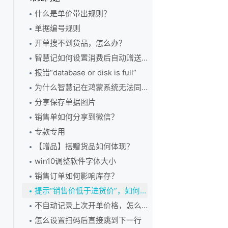
快速付款
智慧记账号注销
货品涨价调整
开单价格不是大客户价
销售单查找教程
添加货品备注、供应商名称
收款单简介
快速收款、充值
销售订单定金抵扣应收款
什么是单价带出规则？
切换店铺
商品录入了相似的名字要怎么删除一个呢？
销售单怎么设置导出PDF
零售价和批发价及使用
按单收款如何输入抹零
客户积分兑换
销售订单转为销售单
单据编号规则
更换老板手机号码
两个设备同时编辑相同商品，如何保存商品资料呢？
销售单怎么启用单行折扣
自定义销售价格及使用
客户查找教程
做了销售订单为什么库存没有减少
开单搜不到货品，怎么办？
营业员登录后看不到现在的店铺
智慧记如何进行货品成本核算？
销售退货要如何操作
进货价及使用
启用客户/供应商双身份
销售订单导出
智慧记如何设置消费后自动赠送积分？
开通会员数据不同步
查询货品进销记录
历史单据在哪里查看
查找货品、隐藏零库存
系统预设的零售客户、批发客户是什么？
销售订单导入
报错“database or disk is full”
清空全部数据
货品销售价批量上浮，怎么调？
销售订单跟销售单的区别
智慧记货品智能录入教程
如何删除或停用客户/供应商？
为什么智慧记在鸿蒙系统无法同步？
智慧记店铺数据结转
两个设备编辑了同一个商品，会怎样？
销售单导出
自动回填货品价格
如何抹零？
分享保存单据图片
提示“货品代码已经存在”，怎么处理？
销售单导入
客户总应收款和抹零
销售单如何分享到微信？
为什么软件里多出很多不是自己的货品？
销售退货和销售换货处理
专款专用
智慧记如何删除已经发生业务的货品或者停用货品？
销售单上怎么添加运费？
【赠品】搭赠货品如何体现？
win10调整软件字体大小
销售订单如何影响库存？
提示“销售价低于进货价”，如何处理
不自动记录上次开单价格，怎么处理
怎么设置扫码后直接跳到下一行