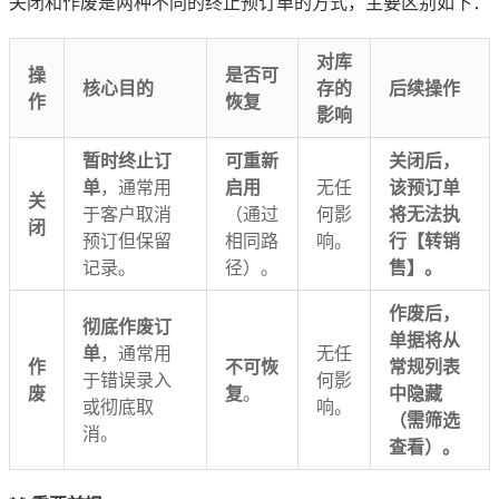
关闭和作废是两种不同的终止预订单的方式，主要区别如下：
对库
操
是否可
核心目的
存的
后续操作
作
恢复
影响
暂时终止订
可重新
关闭后，
单
，通常用
启用
无任
该预订单
关
于客户取消
（通过
何影
将无法执
闭
预订但保留
相同路
响。
行【转销
记录。
径）。
售】。
作废后，
彻底作废订
单据将从
单
，通常用
无任
作
不可恢
常规列表
于错误录入
何影
废
复
。
中隐藏
或彻底取
响。
（需筛选
消。
查看）。