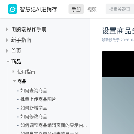
智慧记AI进销存
手册
视频
电脑端操作手册
设置商品
新手指南
最新修改于 2026-0
【产品介绍】三分钟了解什么是智慧记AI进销存
首页
【快速上手】智慧记AI进销存·3步速通
更换绑定的手机号和密码
商品
【完整指南】智慧记AI进销存·使用指南
快速切换门店
使用指南
首页常用功能管理
商品基础管理指南
商品
查看重要提醒
商品规格使用指南
如何查询商品
在线客服
批量上传商品图片
查看操作记录教程
如何新增商品
不记得登录密码怎么办？
如何修改商品
智慧记迁移智慧记AI进销存
如何调整商品编辑页面的显示内容
智慧记AI进销存和智慧记进销存的区别
如何自定义商品列表的显示列